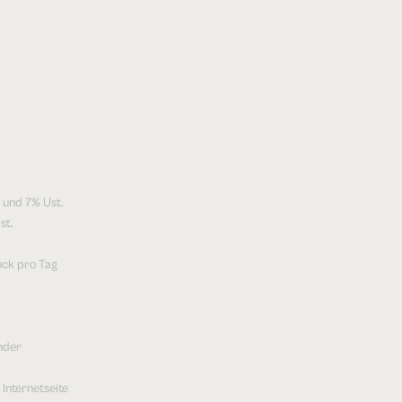
g und 7% Ust.
st.
ück pro Tag
nder
Internetseite