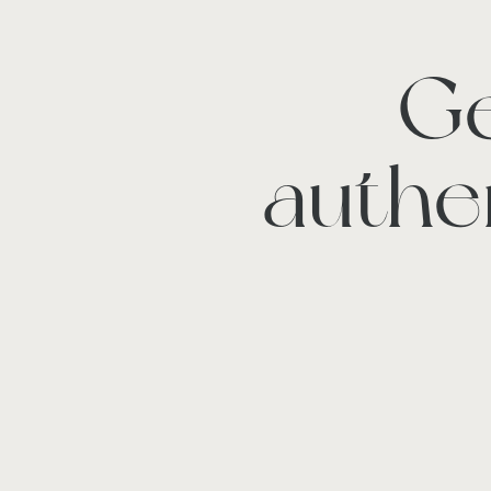
Ge
authe